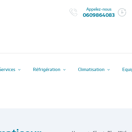
Appelez-nous
0609864083
Services
Réfrigération
Climatisation
Equi