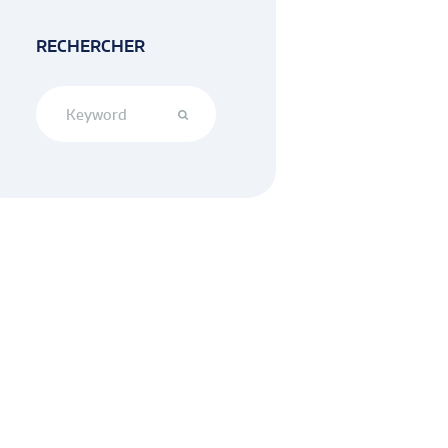
Next item
Unités extérieures gammes...
RECHERCHER