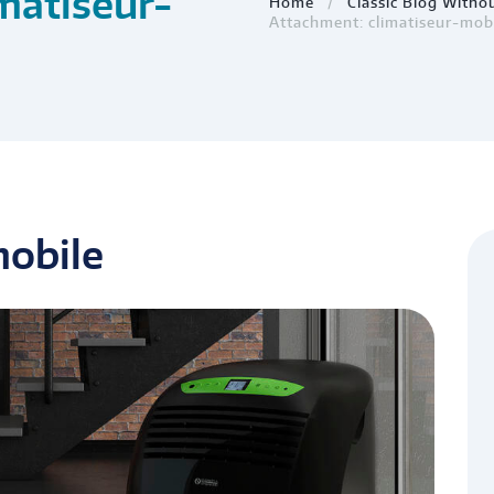
matiseur-
Home
Classic Blog Witho
Attachment: climatiseur-mob
mobile