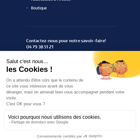
Boutique
Contactez-nous pour notre savoir-faire!
04 79 38 51 21
ZAC du Rotey
73460 Notre Dame des Millières
Trouvez-nous
ThemeREX
© 2016 All Rights Reserved