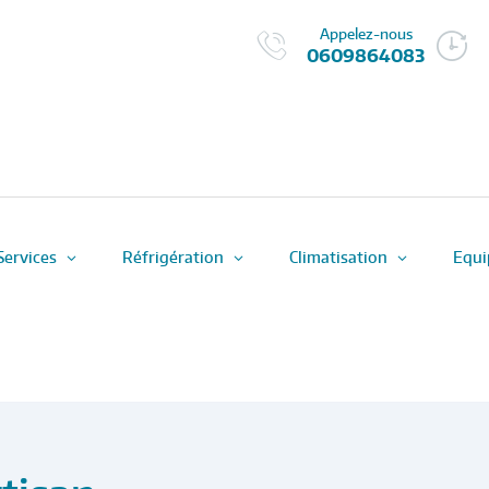
Appelez-nous
0609864083
Services
Réfrigération
Climatisation
Equi