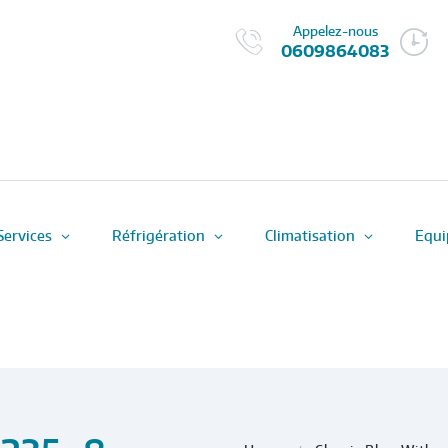
Appelez-nous
0609864083
Services
Réfrigération
Climatisation
Equi