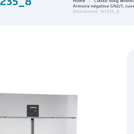
1235_8
Home
Classic Blog Witho
Armoire négative GN2/1, cuve
Attachment: 141235_8