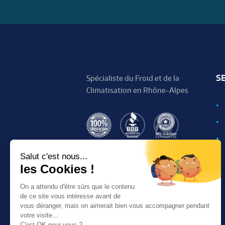
S
Spécialiste du Froid et de la
Climatisation en Rhône-Alpes