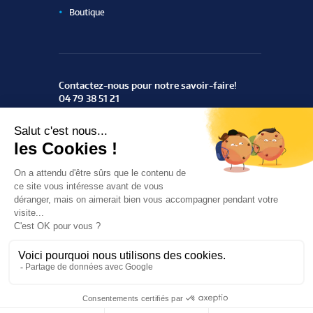
Boutique
Contactez-nous pour notre savoir-faire!
04 79 38 51 21
ZAC du Rotey
73460 Notre Dame des Millières
Trouvez-nous
ThemeREX
© 2016 All Rights Reserved